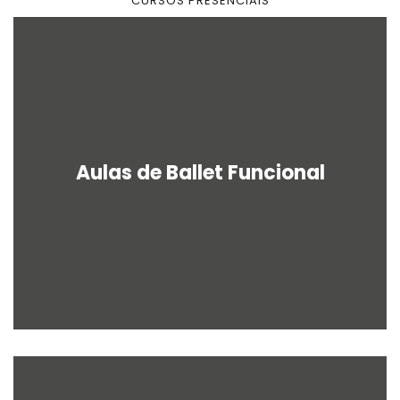
CURSOS PRESENCIAIS
u
a
r
e
Aulas de Ballet Funcional