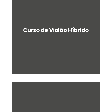
u
a
r
e
Curso de Violão Híbrido