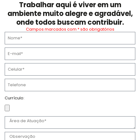
s
Trabalhar aqui é viver em um
q
ambiente muito alegre e agradável,
u
onde todos buscam contribuir.
a
Campos marcados com * são obrigatórios
r
N
e
o
m
E
e
-
m
C
a
e
i
l
T
l
u
e
l
l
Currículo:
a
e
C
r
f
u
o
Á
r
n
r
r
e
e
O
í