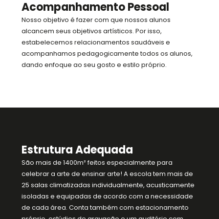
Acompanhamento Pessoal
Nosso objetivo é fazer com que nossos alunos
alcancem seus objetivos artísticos. Por isso,
estabelecemos relacionamentos saudáveis e
acompanhamos pedagogicamente todos os alunos,
dando enfoque ao seu gosto e estilo próprio.
Estrutura Adequada
São mais de 1400m² feitos especialmente para
celebrar a arte de ensinar arte! A escola tem mais de
25 salas climatizadas individualmente, acusticamente
isoladas e equipadas de acordo com a necessidade
de cada área. Conta também com estacionamento
próprio, estúdios de gravação e um auditório com