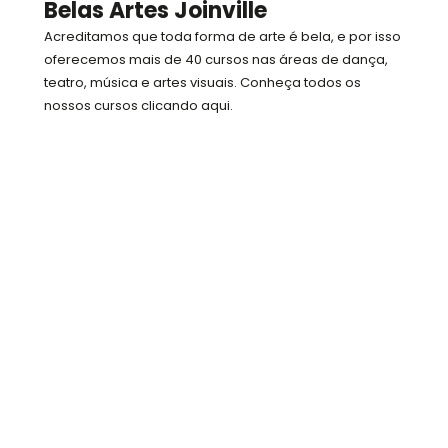
u
Belas Artes Joinville
a
Acreditamos que toda forma de arte é bela, e por isso
r
oferecemos mais de 40 cursos nas áreas de dança,
e
teatro, música e artes visuais. Conheça todos os
nossos cursos clicando aqui.