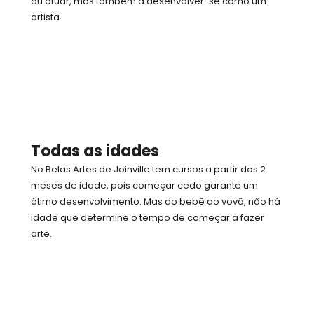
ou atuar, mas também a desenvolver-se como um
artista.
Todas as idades
No Belas Artes de Joinville tem cursos a partir dos 2
meses de idade, pois começar cedo garante um
ótimo desenvolvimento. Mas do bebê ao vovô, não há
idade que determine o tempo de começar a fazer
arte.