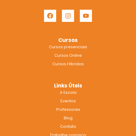
F
I
Y
a
n
o
c
s
u
e
t
t
b
a
u
Cursos
o
g
b
Cursos presenciais
o
r
e
k
a
Cursos Online
m
Cursos Híbridos
Links Úteis
A Escola
Eventos
Professores
Blog
Contato
Trabalhe conosco