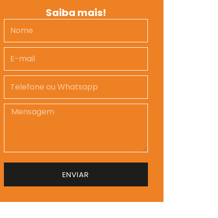
Saiba mais!
Nome
E-
mail
Telefone
Whatsapp
Mensagem
ENVIAR