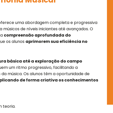
rmonia Musical
-
m
s
q
u
ferece uma abordagem completa e progressiva
a
ra músicos de níveis iniciantes até avançados. O
r
ma
compreensão aprofundada do
e
que os alunos
aprimorem sua eficiência no
tura básica até a exploração do campo
guem um ritmo progressivo, facilitando a
da música. Os alunos têm a oportunidade de
 aplicando de forma criativa os conhecimentos
 teoria.