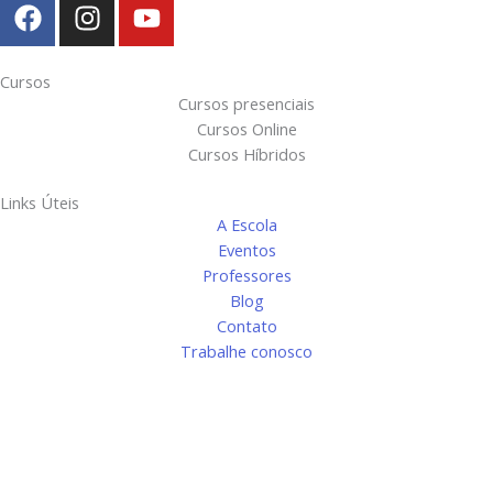
F
I
Y
a
n
o
c
s
u
e
t
t
Cursos
Cursos presenciais
b
a
u
Cursos Online
o
g
b
Cursos Híbridos
o
r
e
k
a
Links Úteis
m
A Escola
Eventos
Professores
Blog
Contato
Trabalhe conosco