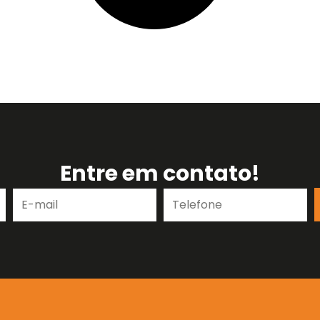
Entre em contato!
E-
Telefone
mail