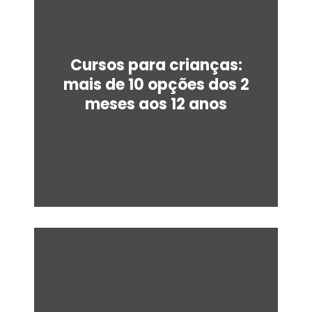
u
a
r
e
Cursos para crianças:
mais de 10 opções dos 2
meses aos 12 anos