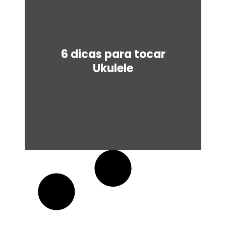
u
a
r
e
6 dicas para tocar
Ukulele