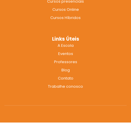
Cursos presenciais
o
r
e
k
a
Cursos Online
m
Cursos Híbridos
Links Úteis
A Escola
Eventos
Professores
Blog
Contato
Trabalhe conosco