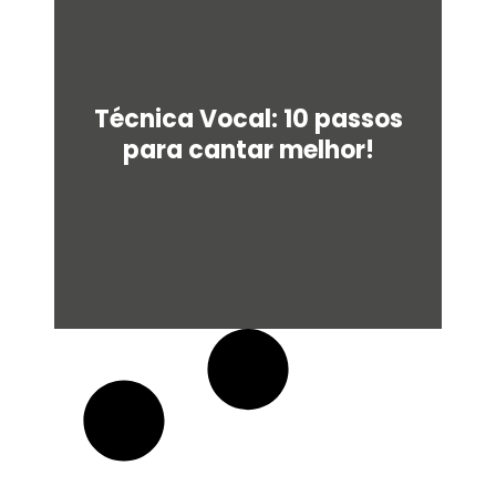
q
u
a
r
e
Técnica Vocal: 10 passos
para cantar melhor!