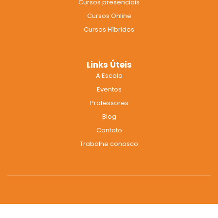
Cursos presenciais
o
r
e
k
a
Cursos Online
m
Cursos Híbridos
Links Úteis
A Escola
Eventos
Professores
Blog
Contato
Trabalhe conosco