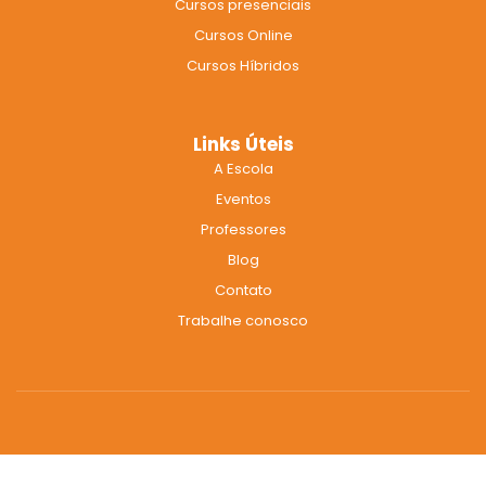
Cursos presenciais
o
r
e
k
a
Cursos Online
m
Cursos Híbridos
Links Úteis
A Escola
Eventos
Professores
Blog
Contato
Trabalhe conosco