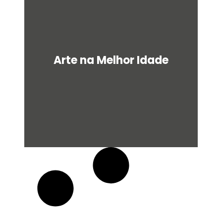
u
a
r
e
Arte na Melhor Idade