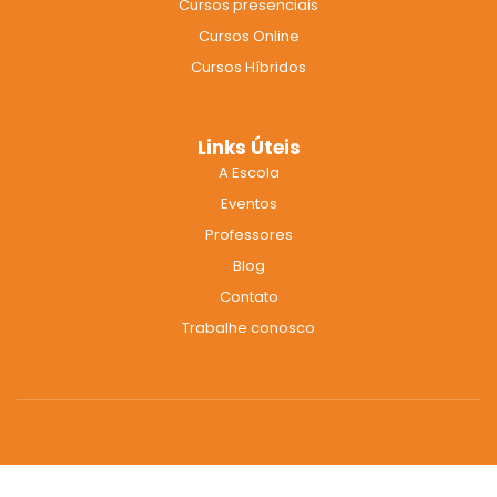
Cursos presenciais
o
r
e
k
a
Cursos Online
m
Cursos Híbridos
Links Úteis
A Escola
Eventos
Professores
Blog
Contato
Trabalhe conosco