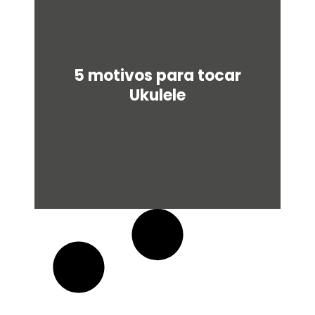
q
u
a
r
e
5 motivos para tocar
Ukulele