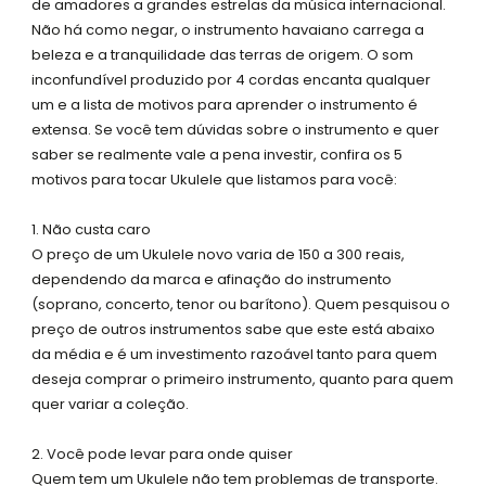
de amadores a grandes estrelas da música internacional.
s
Não há como negar, o instrumento havaiano carrega a
q
beleza e a tranquilidade das terras de origem. O som
u
inconfundível produzido por 4 cordas encanta qualquer
a
um e a lista de motivos para aprender o instrumento é
r
extensa. Se você tem dúvidas sobre o instrumento e quer
e
saber se realmente vale a pena investir, confira os 5
motivos para tocar Ukulele que listamos para você:
1. Não custa caro
O preço de um Ukulele novo varia de 150 a 300 reais,
dependendo da marca e afinação do instrumento
(soprano, concerto, tenor ou barítono). Quem pesquisou o
preço de outros instrumentos sabe que este está abaixo
da média e é um investimento razoável tanto para quem
deseja comprar o primeiro instrumento, quanto para quem
quer variar a coleção.
2. Você pode levar para onde quiser
Quem tem um Ukulele não tem problemas de transporte.