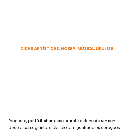
Ir
para
o
conteúdo
5 motivos para tocar
Ukulele
DICAS ARTÍSTICAS
,
HOBBY
,
MÚSICA
,
UKULELE
1 DE OUTUBRO DE 2020
F
I
Y
W
a
n
o
h
c
s
u
a
e
t
t
t
b
a
u
s
o
g
b
a
o
r
e
p
k
a
p
Pequeno, portátil, charmoso, barato e dono de um som
doce e contagiante, o Ukulele tem ganhado os corações
-
m