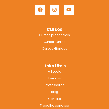
F
I
Y
a
n
o
c
s
u
e
t
t
b
a
u
Cursos
o
g
b
Cursos presenciais
o
r
e
k
a
Cursos Online
m
Cursos Híbridos
Links Úteis
A Escola
Eventos
Professores
Blog
Contato
Trabalhe conosco