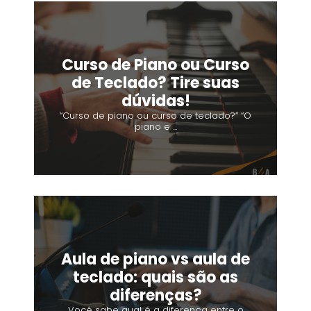
s
q
u
a
Curso de Piano ou Curso
r
de Teclado? Tire suas
e
dúvidas!
“Curso de piano ou curso de teclado?” “O
piano e ...
Aula de piano vs aula de
teclado: quais são as
diferenças?
Você sabe qual é a diferença entre o