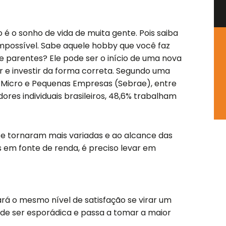
o
g
b
a
o
r
e
p
k
a
p
é o sonho de vida de muita gente. Pois saiba
-
m
impossível. Sabe aquele hobby que você faz
s
e parentes? Ele pode ser o início de uma nova
q
ar e investir da forma correta. Segundo uma
u
s Micro e Pequenas Empresas (Sebrae), entre
a
res individuais brasileiros, 48,6% trabalham
r
e
e tornaram mais variadas e ao alcance das
 em fonte de renda, é preciso levar em
ará o mesmo nível de satisfação se virar um
a de ser esporádica e passa a tomar a maior