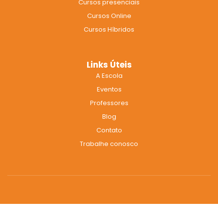
Cursos presenciais
o
r
e
k
a
Cursos Online
m
Cursos Híbridos
Links Úteis
A Escola
Eventos
Professores
Blog
Contato
Trabalhe conosco