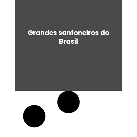
u
a
r
e
Grandes sanfoneiros do
Brasil