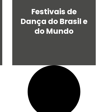
u
Festivais de
a
r
Dança do Brasil e
e
do Mundo