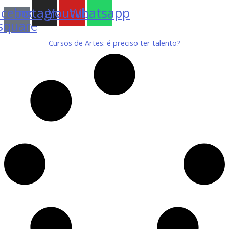
acebook-
Instagram
Youtube
Whatsapp
square
Cursos de Artes: é preciso ter talento?