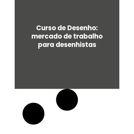
u
a
r
e
Curso de Desenho:
mercado de trabalho
para desenhistas