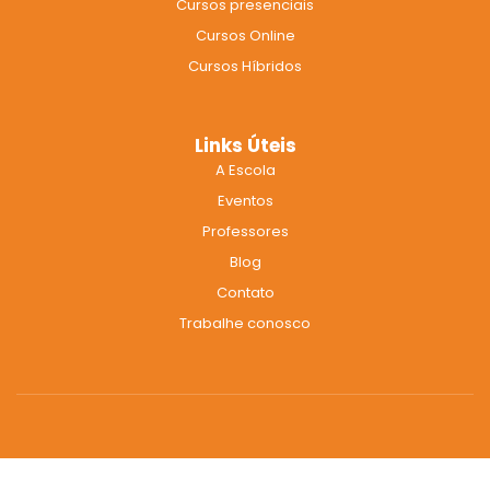
Cursos presenciais
o
r
e
k
a
Cursos Online
m
Cursos Híbridos
Links Úteis
A Escola
Eventos
Professores
Blog
Contato
Trabalhe conosco