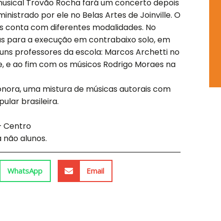
k
a
p
 musical Trovão Rocha fará um concerto depois
-
m
inistrado por ele no Belas Artes de Joinville. O
s
is conta com diferentes modalidades. No
q
 para a execução em contrabaixo solo, em
u
uns professores da escola: Marcos Archetti no
a
e, e ao fim com os músicos Rodrigo Moraes na
r
e
nora, uma mistura de músicas autorais com
lar brasileira.
 – Centro
 não alunos.
WhatsApp
Email