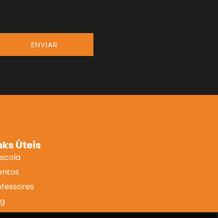
ENVIAR
nks Úteis
Escola
entos
ofessores
og
ntato