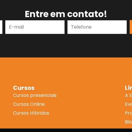
Entre em contato!
E-
Telefone
mail
Cursos
Li
Cursos presenciais
A 
Cursos Online
Ev
Cursos Híbridos
Pr
Bl
Co