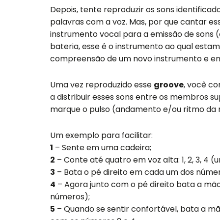
Depois, tente reproduzir os sons identifica
palavras com a voz. Mas, por que cantar e
instrumento vocal para a emissão de sons 
bateria, esse é o instrumento ao qual estamo
compreensão de um novo instrumento e em
Uma vez reproduzido esse
groove
, você c
a distribuir esses sons entre os membros sup
marque o pulso (andamento e/ou ritmo da m
Um exemplo para facilitar:
1
– Sente em uma cadeira;
2
– Conte até quatro em voz alta: 1, 2, 3, 4
3
– Bata o pé direito em cada um dos númer
4
– Agora junto com o pé direito bata a mão
números);
5
– Quando se sentir confortável, bata a m