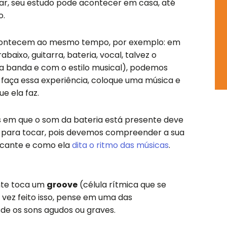
k
a
p
, seu estudo pode acontecer em casa, até
-
m
o.
s
q
 acontecem ao mesmo tempo, por exemplo: em
u
ixo, guitarra, bateria, vocal, talvez o
a
 a banda e com o estilo musical), podemos
r
o, faça essa experiência, coloque uma música e
e
e ela faz.
s em que o som da bateria está presente deve
a para tocar, pois devemos compreender a sua
rcante e como ela
dita o ritmo das músicas
.
nte toca um
groove
(célula rítmica que se
 vez feito isso, pense em uma das
sde os sons agudos ou graves.