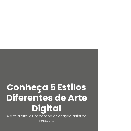
Conheça 5 Estilos
Diferentes de Arte
Digital
A arte digital é um campo de criação artística
versátil ...