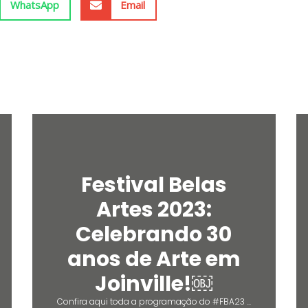
WhatsApp
Email
Festival Belas
Artes 2023:
Celebrando 30
anos de Arte em
Joinville!￼
Confira aqui toda a programação do #FBA23 ...