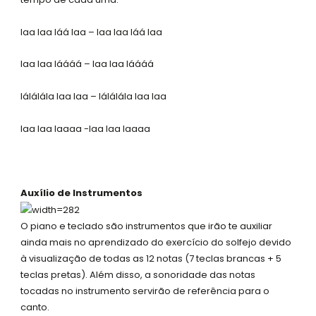
laa laa láá laa – laa laa láá laa
laa laa láááá – laa laa láááá
lálálála laa laa – lálálála laa laa
laa laa laaaa -laa laa laaaa
Auxílio de Instrumentos
O piano e teclado são instrumentos que irão te auxiliar
ainda mais no aprendizado do exercício do solfejo devido
à visualização de todas as 12 notas (7 teclas brancas + 5
teclas pretas). Além disso, a sonoridade das notas
tocadas no instrumento servirão de referência para o
canto.