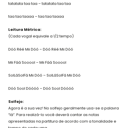
tatatata taa taa – tatatata taa taa
taa taa taaaa – taa taa taaaa
Leitura Métrica:
(Cada vogal equivale a 1/2 tempo)
Dóó Réé Mii Dóó – Dóó Réé Mii Dóó
Mii Fáá Sooool – Mii Fáá Sooool
SolLáSolFá Mii Dóó – SolLáSolFá Mii Dóó
Dóó Sool Dóóóó – Dóó Sool Dóóóó
Solfejo:
Agora é a sua vez! No solfejo geralmente usa-se a palavra
“lá”. Para realizá-lo você deverá cantar as notas
apresentadas na partitura de acordo com a tonalidade e
tempo de cada uma.