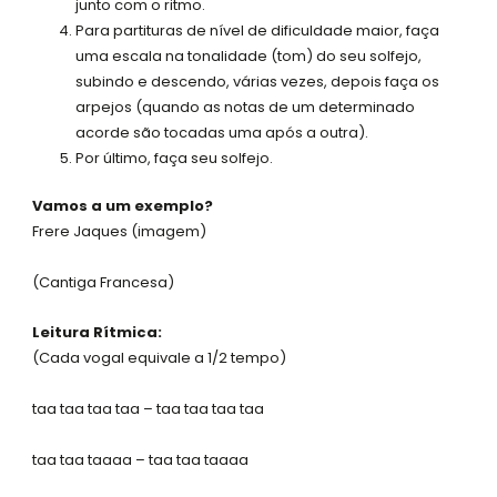
junto com o ritmo.
Para partituras de nível de dificuldade maior, faça
uma escala na tonalidade (tom) do seu solfejo,
subindo e descendo, várias vezes, depois faça os
arpejos (quando as notas de um determinado
acorde são tocadas uma após a outra).
Por último, faça seu solfejo.
Vamos a um exemplo?
Frere Jaques (imagem)
(Cantiga Francesa)
Leitura Rítmica:
(Cada vogal equivale a 1/2 tempo)
taa taa taa taa – taa taa taa taa
taa taa taaaa – taa taa taaaa