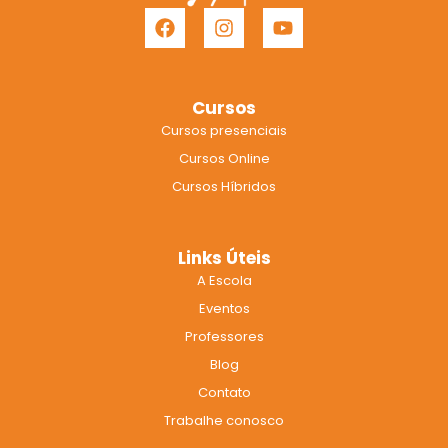
F
I
Y
a
n
o
c
s
u
e
t
t
b
a
u
Cursos
o
g
b
Cursos presenciais
o
r
e
k
a
Cursos Online
m
Cursos Híbridos
Links Úteis
A Escola
Eventos
Professores
Blog
Contato
Trabalhe conosco