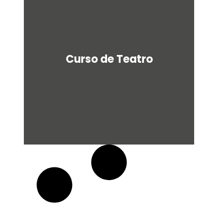
u
a
r
e
Curso de Teatro