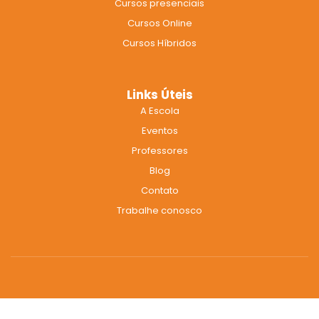
Cursos presenciais
o
r
e
k
a
Cursos Online
m
Cursos Híbridos
Links Úteis
A Escola
Eventos
Professores
Blog
Contato
Trabalhe conosco