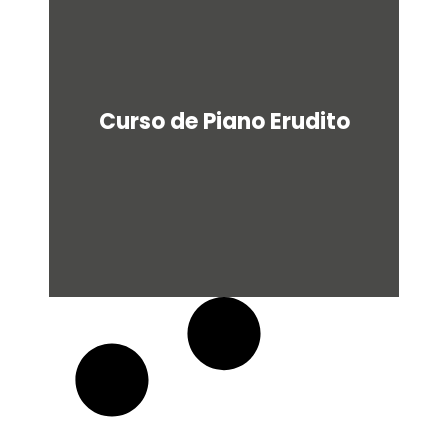
u
a
r
e
Curso de Piano Erudito