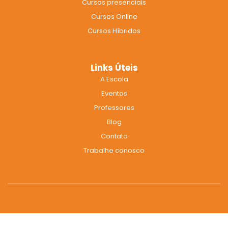
Cursos presenciais
o
r
e
k
a
Cursos Online
m
Cursos Híbridos
Links Úteis
A Escola
Eventos
Professores
Blog
Contato
Trabalhe conosco