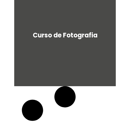
u
a
r
e
Curso de Fotografia