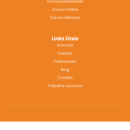
Cursos presenciais
o
r
e
k
a
Cursos Online
m
Cursos Híbridos
Links Úteis
A Escola
Eventos
Professores
Blog
Contato
Trabalhe conosco