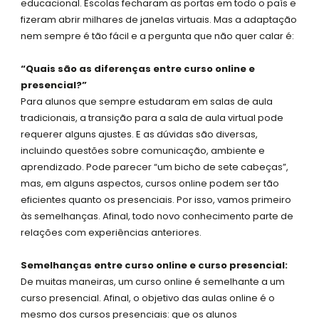
-
m
educacional. Escolas fecharam as portas em todo o país e
s
fizeram abrir milhares de janelas virtuais. Mas a adaptação
q
nem sempre é tão fácil e a pergunta que não quer calar é:
u
“Quais são as diferenças entre curso online e
a
presencial?”
r
Para alunos que sempre estudaram em salas de aula
e
tradicionais, a transição para a sala de aula virtual pode
requerer alguns ajustes. E as dúvidas são diversas,
incluindo questões sobre comunicação, ambiente e
aprendizado. Pode parecer “um bicho de sete cabeças”,
mas, em alguns aspectos, cursos online podem ser tão
eficientes quanto os presenciais. Por isso, vamos primeiro
às semelhanças. Afinal, todo novo conhecimento parte de
relações com experiências anteriores.
Semelhanças entre curso online e curso presencial:
De muitas maneiras, um curso online é semelhante a um
curso presencial. Afinal, o objetivo das aulas online é o
mesmo dos cursos presenciais: que os alunos