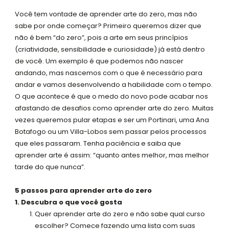
s
Você tem vontade de aprender arte do zero, mas não
q
sabe por onde começar? Primeiro queremos dizer que
u
não é bem “do zero”, pois a arte em seus princípios
a
(criatividade, sensibilidade e curiosidade) já está dentro
r
de você. Um exemplo é que podemos não nascer
e
andando, mas nascemos com o que é necessário para
andar e vamos desenvolvendo a habilidade com o tempo.
O que acontece é que o medo do novo pode acabar nos
afastando de desafios como aprender arte do zero. Muitas
vezes queremos pular etapas e ser um Portinari, uma Ana
Botafogo ou um Villa-Lobos sem passar pelos processos
que eles passaram. Tenha paciência e saiba que
aprender arte é assim: “quanto antes melhor, mas melhor
tarde do que nunca”.
5 passos para aprender arte do zero
1. Descubra o que você gosta
Quer aprender arte do zero e não sabe qual curso
escolher? Comece fazendo uma lista com suas