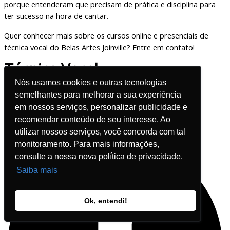
porque entenderam que precisam de prática e disciplina para
ter sucesso na hora de cantar.
Quer conhecer mais sobre os cursos online e presenciais de
técnica vocal do Belas Artes Joinville? Entre em contato!
Técnica Vocal
Nós usamos cookies e outras tecnologias
semelhantes para melhorar a sua experiência
VER TODOS OS CURSOS
em nossos serviços, personalizar publicidade e
recomendar conteúdo de seu interesse. Ao
Autora:
Heloiza Castro
utilizar nossos serviços, você concorda com tal
monitoramento. Para mais informações,
consulte a nossa nova política de privacidade.
Saiba mais
Ok, entendi!