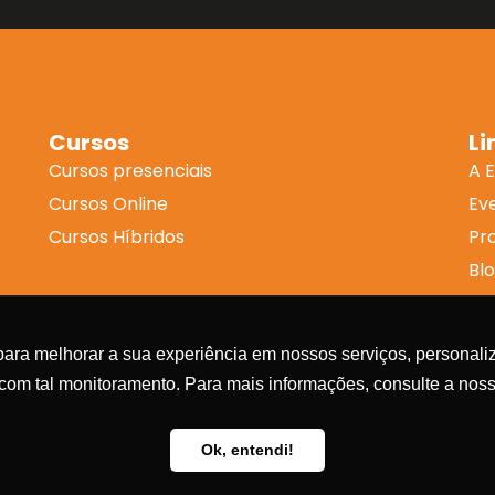
Cursos
Li
Cursos presenciais
A 
Cursos Online
Ev
Cursos Híbridos
Pr
Bl
Co
Tr
ara melhorar a sua experiência em nossos serviços, personaliz
 com tal monitoramento. Para mais informações, consulte a noss
Ok, entendi!