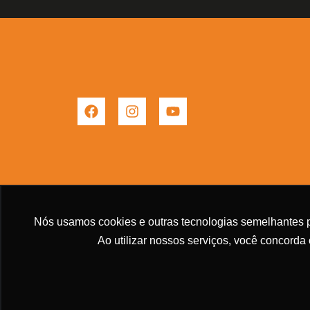
F
I
Y
a
n
o
c
s
u
e
t
t
b
a
u
o
g
b
o
r
e
k
a
m
Nós usamos cookies e outras tecnologias semelhantes p
Ao utilizar nossos serviços, você concorda