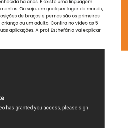
k
a
p
onhecida há anos. E existe uma linguagem
-
m
mentos. Ou seja, em qualquer lugar do mundo,
s
 posições de braços e pernas são os primeiros
q
 criança ou um adulto. Confira no vídeo as 5
u
as aplicações. A prof Esthefânia vai explicar
a
r
e