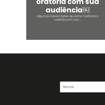
oratória com sua
audiência￼
Algumas breves lições de como melhorar a
oratória com sua ...
Nome