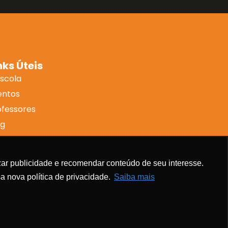
nks Úteis
Escola
entos
ofessores
og
ntato
abalhe conosco
ar publicidade e recomendar conteúdo de seu interesse.
a nova política de privacidade.
Saiba mais