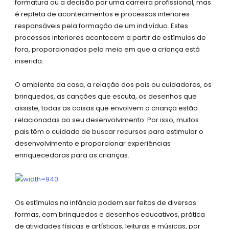
formatura ou a decisão por uma carreira profissional, mas
k
a
p
é repleta de acontecimentos e processos interiores
-
m
responsáveis pela formação de um indivíduo. Estes
s
processos interiores acontecem a partir de estímulos de
q
fora, proporcionados pelo meio em que a criança está
u
inserida.
a
r
O ambiente da casa, a relação dos pais ou cuidadores, os
e
brinquedos, as canções que escuta, os desenhos que
assiste, todas as coisas que envolvem a criança estão
relacionadas ao seu desenvolvimento. Por isso, muitos
pais têm o cuidado de buscar recursos para estimular o
desenvolvimento e proporcionar experiências
enriquecedoras para as crianças.
Os estímulos na infância podem ser feitos de diversas
formas, com brinquedos e desenhos educativos, prática
de atividades físicas e artísticas, leituras e músicas, por