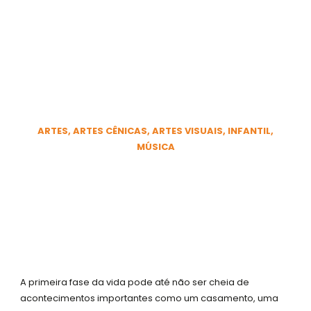
Ir
para
Arte e afeto: a
o
participação dos pais
conteúdo
no desenvolvimento
artístico das crianças
ARTES
,
ARTES CÊNICAS
,
ARTES VISUAIS
,
INFANTIL
,
MÚSICA
9 DE AGOSTO DE 2018
F
I
Y
W
a
n
o
h
c
s
u
a
e
t
t
t
b
a
u
s
o
g
b
a
A primeira fase da vida pode até não ser cheia de
o
r
e
p
acontecimentos importantes como um casamento, uma