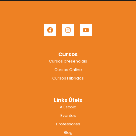
F
I
Y
a
n
o
c
s
u
e
t
t
b
a
u
Cursos
o
g
b
Cursos presenciais
o
r
e
k
a
Cursos Online
m
Cursos Híbridos
Links Úteis
A Escola
Eventos
Professores
Blog