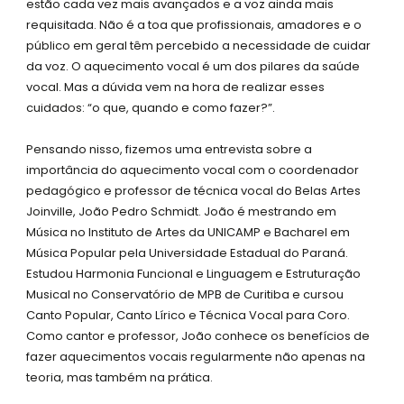
estão cada vez mais avançados e a voz ainda mais
-
m
requisitada. Não é a toa que profissionais, amadores e o
s
público em geral têm percebido a necessidade de cuidar
q
da voz. O aquecimento vocal é um dos pilares da saúde
u
vocal. Mas a dúvida vem na hora de realizar esses
a
cuidados: “o que, quando e como fazer?”.
r
e
Pensando nisso, fizemos uma entrevista sobre a
importância do aquecimento vocal com o coordenador
pedagógico e professor de técnica vocal do Belas Artes
Joinville, João Pedro Schmidt. João é mestrando em
Música no Instituto de Artes da UNICAMP e Bacharel em
Música Popular pela Universidade Estadual do Paraná.
Estudou Harmonia Funcional e Linguagem e Estruturação
Musical no Conservatório de MPB de Curitiba e cursou
Canto Popular, Canto Lírico e Técnica Vocal para Coro.
Como cantor e professor, João conhece os benefícios de
fazer aquecimentos vocais regularmente não apenas na
teoria, mas também na prática.