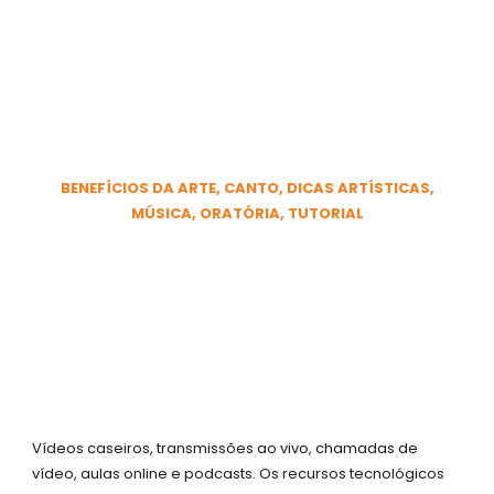
Ir
para
o
Aquecimento Vocal:
conteúdo
Você precisa cuidar da
sua voz!
BENEFÍCIOS DA ARTE
,
CANTO
,
DICAS ARTÍSTICAS
,
MÚSICA
,
ORATÓRIA
,
TUTORIAL
25 DE JUNHO DE 2020
F
I
Y
W
a
n
o
h
c
s
u
a
e
t
t
t
b
a
u
s
o
g
b
a
Vídeos caseiros, transmissões ao vivo, chamadas de
o
r
e
p
vídeo, aulas online e podcasts. Os recursos tecnológicos
k
a
p