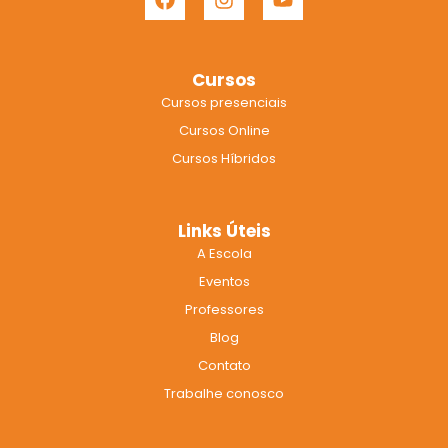
a
n
o
c
s
u
e
t
t
b
a
u
Cursos
o
g
b
Cursos presenciais
o
r
e
k
a
Cursos Online
m
Cursos Híbridos
Links Úteis
A Escola
Eventos
Professores
Blog
Contato
Trabalhe conosco