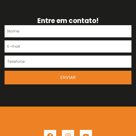
Entre em contato!
Nome
E-
mail
Telefone
ENVIAR
F
I
Y