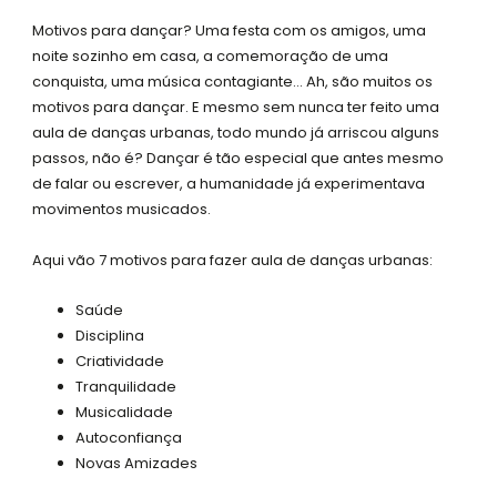
s
Motivos para dançar? Uma festa com os amigos, uma
q
noite sozinho em casa, a comemoração de uma
u
conquista, uma música contagiante… Ah, são muitos os
a
motivos para dançar. E mesmo sem nunca ter feito uma
r
aula de danças urbanas, todo mundo já arriscou alguns
e
passos, não é? Dançar é tão especial que antes mesmo
de falar ou escrever, a humanidade já experimentava
movimentos musicados.
Aqui vão 7 motivos para fazer aula de danças urbanas:
Saúde
Disciplina
Criatividade
Tranquilidade
Musicalidade
Autoconfiança
Novas Amizades