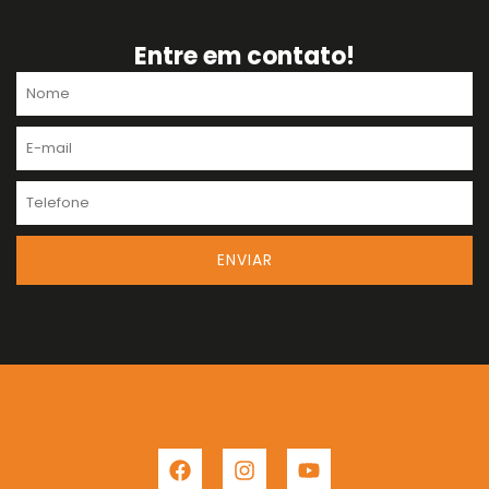
Entre em contato!
Nome
E-
mail
Telefone
ENVIAR
F
I
Y
a
n
o