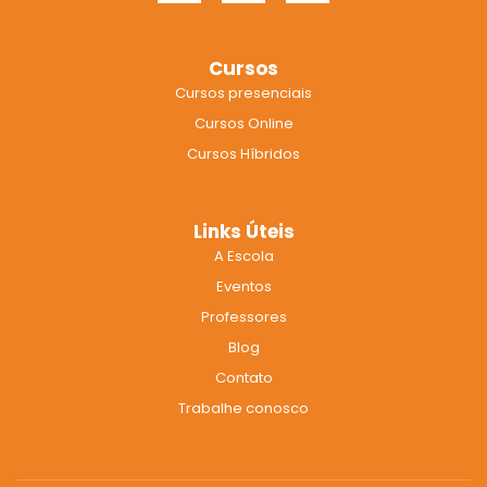
c
s
u
e
t
t
b
a
u
Cursos
o
g
b
Cursos presenciais
o
r
e
k
a
Cursos Online
m
Cursos Híbridos
Links Úteis
A Escola
Eventos
Professores
Blog
Contato
Trabalhe conosco