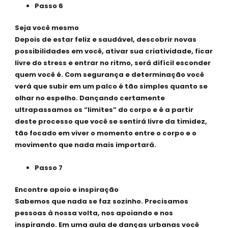
Passo 6
Seja você mesmo
Depois de estar feliz e saudável, descobrir novas
possibilidades em você, ativar sua criatividade, ficar
livre do stress e entrar no ritmo, será difícil esconder
quem você é. Com segurança e determinação você
verá que subir em um palco é tão simples quanto se
olhar no espelho. Dançando certamente
ultrapassamos os “limites” do corpo e é a partir
deste processo que você se sentirá livre da timidez,
tão focado em viver o momento entre o corpo e o
movimento que nada mais importará.
Passo 7
Encontre apoio e inspiração
Sabemos que nada se faz sozinho. Precisamos
pessoas à nossa volta, nos apoiando e nos
inspirando. Em uma aula de danças urbanas você