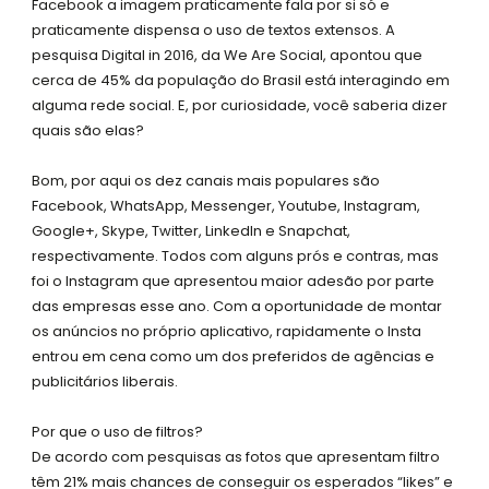
-
m
Facebook a imagem praticamente fala por si só e
s
praticamente dispensa o uso de textos extensos. A
q
pesquisa Digital in 2016, da We Are Social, apontou que
cerca de 45% da população do Brasil está interagindo em
u
alguma rede social. E, por curiosidade, você saberia dizer
a
quais são elas?
r
e
Bom, por aqui os dez canais mais populares são
Facebook, WhatsApp, Messenger, Youtube, Instagram,
Google+, Skype, Twitter, LinkedIn e Snapchat,
respectivamente. Todos com alguns prós e contras, mas
foi o Instagram que apresentou maior adesão por parte
das empresas esse ano. Com a oportunidade de montar
os anúncios no próprio aplicativo, rapidamente o Insta
entrou em cena como um dos preferidos de agências e
publicitários liberais.
Por que o uso de filtros?
De acordo com pesquisas as fotos que apresentam filtro
têm 21% mais chances de conseguir os esperados “likes” e