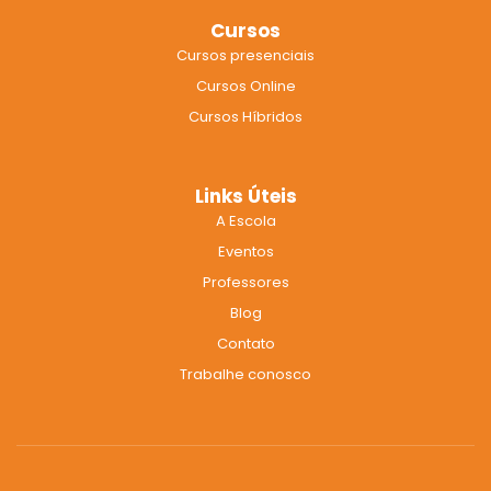
b
a
u
Cursos
o
g
b
Cursos presenciais
o
r
e
k
a
Cursos Online
m
Cursos Híbridos
Links Úteis
A Escola
Eventos
Professores
Blog
Contato
Trabalhe conosco