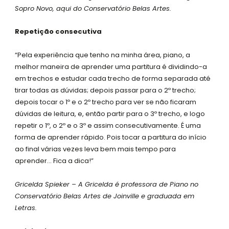
Sopro Novo, aqui do Conservatório Belas Artes.
Repetição consecutiva
“Pela experiência que tenho na minha área, piano, a
melhor maneira de aprender uma partitura é dividindo-a
em trechos e estudar cada trecho de forma separada até
tirar todas as dúvidas; depois passar para o 2º trecho;
depois tocar o 1º e o 2º trecho para ver se não ficaram
dúvidas de leitura, e, então partir para o 3º trecho, e logo
repetir o 1º, o 2º e o 3º e assim consecutivamente. É uma
forma de aprender rápido. Pois tocar a partitura do início
ao final várias vezes leva bem mais tempo para
aprender… Fica a dica!”
Gricelda Spieker – A Gricelda é professora de Piano no
Conservatório Belas Artes de Joinville e graduada em
Letras.