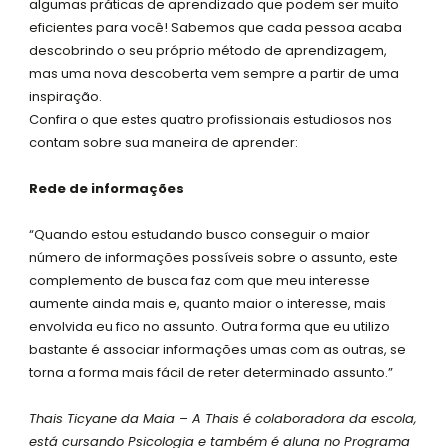
algumas práticas de aprendizado que podem ser muito
s
eficientes para você! Sabemos que cada pessoa acaba
q
descobrindo o seu próprio método de aprendizagem,
u
mas uma nova descoberta vem sempre a partir de uma
a
inspiração.
r
Confira o que estes quatro profissionais estudiosos nos
e
contam sobre sua maneira de aprender:
Rede de informações
“Quando estou estudando busco conseguir o maior
número de informações possíveis sobre o assunto, este
complemento de busca faz com que meu interesse
aumente ainda mais e, quanto maior o interesse, mais
envolvida eu fico no assunto. Outra forma que eu utilizo
bastante é associar informações umas com as outras, se
torna a forma mais fácil de reter determinado assunto.”
Thais Ticyane da Maia – A Thais é colaboradora da escola,
está cursando Psicologia e também é aluna no Programa